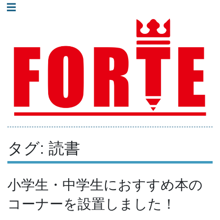
コ
☰
ン
進学塾フォルテ｜井土ヶ谷・蒔田・弘明寺地域で人気の少人
テ
数制集団授業の塾！
ン
ツ
へ
進学塾フォルテ｜横浜
ス
市南区井土ヶ谷・蒔
田・弘明寺地域の高校
キ
受験専門塾｜少人数制
ッ
集団授業
プ
タグ:
読書
小学生・中学生におすすめ本の
コーナーを設置しました！