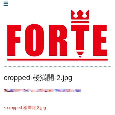
コ
☰
ン
進学塾フォルテ｜井土ヶ谷・蒔田・弘明寺地域で人気の少人
テ
数制集団授業の塾！
ン
ツ
へ
進学塾フォルテ｜横浜
ス
市南区井土ヶ谷・蒔
田・弘明寺地域の高校
キ
受験専門塾｜少人数制
ッ
集団授業
プ
cropped-桜満開-2.jpg
投
cropped-桜満開-2.jpg