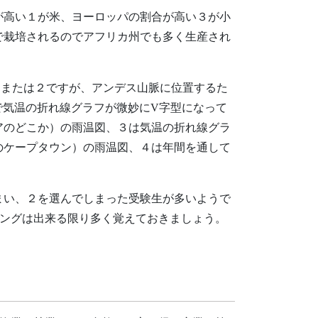
が高い１が米、ヨーロッパの割合が高い３が小
で栽培されるのでアフリカ州でも多く生産され
１または２ですが、アンデス山脈に位置するた
で気温の折れ線グラフが微妙にV字型になって
アのどこか）の雨温図、３は気温の折れ線グラ
のケープタウン）の雨温図、４は年間を通して
まい、２を選んでしまった受験生が多いようで
キングは出来る限り多く覚えておきましょう。