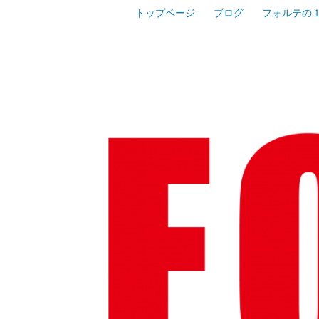
コ
トップページ
ブログ
フォルテの
進学塾フォルテ｜井土ヶ谷・蒔田・弘明
ン
進学
テ
ン
ツ
区井土
へ
ス
域の高
キ
ッ
プ