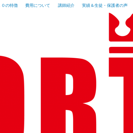
１０の特徴
費用について
講師紹介
実績＆生徒・保護者の声
寺地域で人気の少人数制集団授業の塾！
塾フォルテ
ヶ谷・蒔田
校受験専門
制集団授