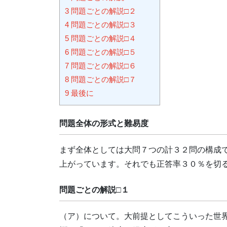
3
問題ごとの解説□２
4
問題ごとの解説□３
5
問題ごとの解説□４
6
問題ごとの解説□５
7
問題ごとの解説□６
8
問題ごとの解説□７
9
最後に
問題全体の形式と難易度
まず全体としては大問７つの計３２問の構成
上がっています。それでも正答率３０％を切
問題ごとの解説□１
（ア）について。大前提としてこういった世