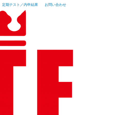
定期テスト／内申結果
お問い合わせ
｜横浜市南
・弘明寺地
塾｜少人数
業