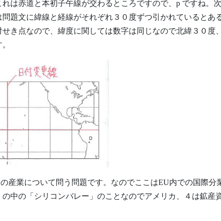
れは赤道と本初子午線が交わるところですので、p ですね。次
問題文に緯線と経線がそれぞれ３０度ずつ引かれているとあるので
対せき点なので、緯度に関しては数字は同じなので北緯３０度
す。
スの産業について問う問題です。なのでここはEU内での国際分
」の中の「シリコンバレー」のことなのでアメリカ、４は鉱産