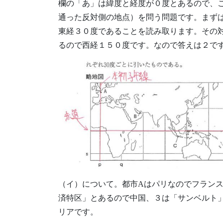
欄の「あ」は緯度と経度が０度とあるので、こ
通った反対側の地点）を問う問題です。まずは
東経３０度であることを読み取ります。その
るので西経１５０度です。なので答えは２で
（イ）について。都市Aはパリなのでフラン
済特区」とあるので中国、３は「サンベルト
リアです。