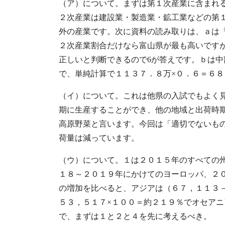
（ア）について。まずは第１次産業に含まれ
２次産業は建設業・製造業・鉱工業などの第
外の産業です。次に資料の読み取りは、ａは
２次産業割合だけなら富山県が最も高いです
正しいと判断できるので6が答えです。ｂは中
で、単純計算で１１３７．８万×０．６＝６
（イ）について。これは他県の入試でもよく
期に生産することができ、他の地域と出荷時
高原野菜と言います。今回は「適切でないも
荷量は減っています。
（ウ）について。１は２０１５年のすべての
１８～２０１９年にかけてのヨーロッパ、２
の増加を比べると、アジアは（６７，１１３－
５３，５１７×１００＝約２１９％でオセア
で、まずは１と２と４を先に考えるべき。