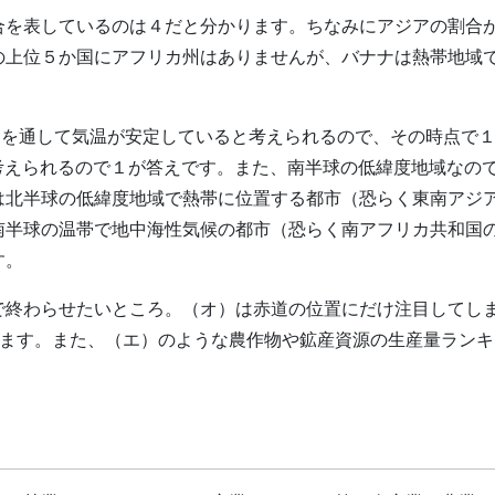
合を表しているのは４だと分かります。ちなみにアジアの割合
の上位５か国にアフリカ州はありませんが、バナナは熱帯地域
間を通して気温が安定していると考えられるので、その時点で
考えられるので１が答えです。また、南半球の低緯度地域なの
は北半球の低緯度地域で熱帯に位置する都市（恐らく東南アジ
南半球の温帯で地中海性気候の都市（恐らく南アフリカ共和国
す。
で終わらせたいところ。（オ）は赤道の位置にだけ注目してし
います。また、（エ）のような農作物や鉱産資源の生産量ラン