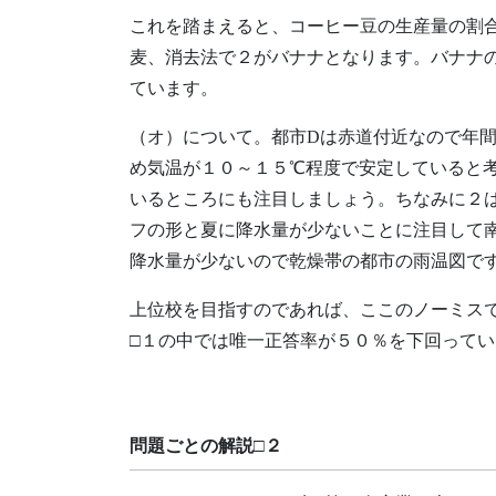
これを踏まえると、コーヒー豆の生産量の割
麦、消去法で２がバナナとなります。バナナ
ています。
（オ）について。都市Dは赤道付近なので年
め気温が１０～１５℃程度で安定していると
いるところにも注目しましょう。ちなみに２
フの形と夏に降水量が少ないことに注目して
降水量が少ないので乾燥帯の都市の雨温図で
上位校を目指すのであれば、ここのノーミス
□１の中では唯一正答率が５０％を下回って
問題ごとの解説□２