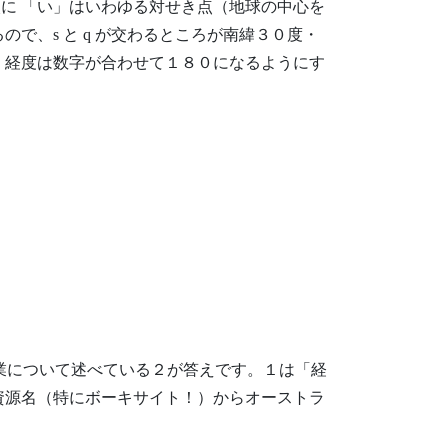
に 「い」はいわゆる対せき点（地球の中心を
、s と q が交わるところが南緯３０度・
、経度は数字が合わせて１８０になるようにす
業について述べている２が答えです。１は「経
資源名（特にボーキサイト！）からオーストラ