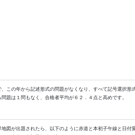
で、この年から記述形式の問題がなくなり、すべて記号選択形
る問題は１問もなく、合格者平均が６２．４点と高めです。
界地図が出題されたら、以下のように赤道と本初子午線と日付