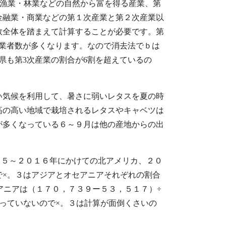
・漁業・林業などの自然から富を得る産業、第
金融業・商業などの第１次産業と第２次産業以
数全体を踏まえて計算することが必要です。第
業者数が多くなります。なので消去法でｂは
県も第3次産業の割合が6割を超えているの
い気候を利用して、暑さに弱いレタスを夏の時
高の高い地域で栽培されるレタスやキャベツは
が多くなっている６～９月は他の産地からの出
１５～２０１６年にかけての北アメリカ、２０
で×。３はアジアとオセアニアそれぞれの割合
アニアは（１７０，７３９ー５３，５１７）÷
っていないので×。３は計算が面倒くさいの