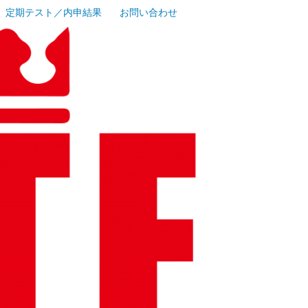
定期テスト／内申結果
お問い合わせ
｜横浜市南
・弘明寺地
塾｜少人数
業