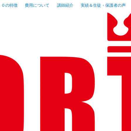
１０の特徴
費用について
講師紹介
実績＆生徒・保護者の声
寺地域で人気の少人数制集団授業の塾！
塾フォルテ
ヶ谷・蒔田
校受験専門
制集団授