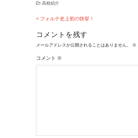
高校紹介
投
フォルテ史上初の快挙！
稿
コメントを残す
ナ
ビ
メールアドレスが公開されることはありません。
※
ゲ
コメント
※
ー
シ
ョ
ン