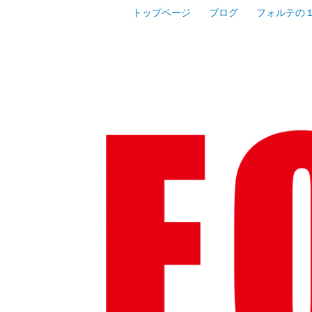
コ
トップページ
ブログ
フォルテの
進学塾フォルテ｜井土ヶ谷・蒔田・弘明
ン
進学
テ
ン
ツ
区井土
へ
ス
域の高
キ
ッ
プ