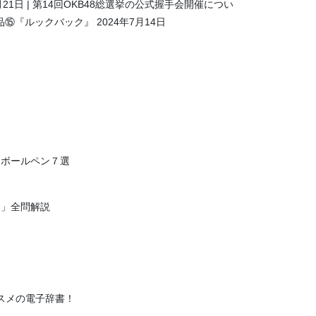
月21日
第14回OKB48総選挙の公式握手会開催につい
品⑮『ルックバック』
2024年7月14日
！ボールペン７選
会」全問解説
スメの電子辞書！