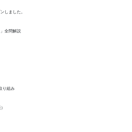
プンしました。
会」全問解説
取り組み
版）