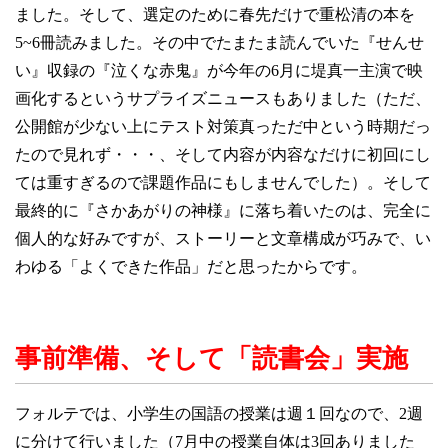
ました。そして、選定のために春先だけで重松清の本を
5~6
冊読みました。その中でたまたま読んでいた『せんせ
い』収録の『泣くな赤鬼』が今年の6月に堤真一主演で映
画化するというサプライズニュースもありました（ただ、
公開館が少ない上にテスト対策真っただ中という時期だっ
たので見れず・・・、そして内容が内容なだけに初回にし
ては重すぎるので課題作品にもしませんでした）。そして
最終的に『さかあがりの神様』に落ち着いたのは、完全に
個人的な好みですが、ストーリーと文章構成が巧みで、い
わゆる「よくできた作品」だと思ったからです。
事前準備、そして「読書会」実施
フォルテでは、小学生の国語の授業は週１回なので、
2
週
に分けて行いました（
7
月中の授業自体は
3
回ありました