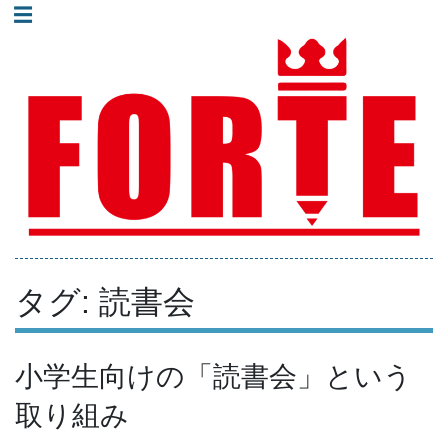
コ
☰
ン
進学塾フォルテ｜井土ヶ谷・蒔田・弘明寺地域で人気の少人
テ
数制集団授業の塾！
ン
ツ
へ
進学塾フォルテ｜横浜
ス
市南区井土ヶ谷・蒔
田・弘明寺地域の高校
キ
受験専門塾｜少人数制
ッ
集団授業
プ
タグ:
読書会
小学生向けの「読書会」という
取り組み