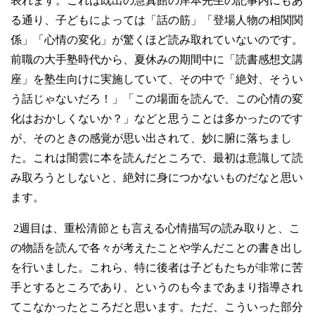
表れます。これは既出の慧真館の岸本先生の記事内にもあ
る通り、子どもによっては「話の筋」「登場人物の相関関
係」「心情の変化」が驚くほど読み取れていないのです。
前職の大手塾時代から、夏休みの期間中に「読書感想文講
座」を塾生向けに実施していて、その中で「絶対、そうい
う話じゃないだろ！」「この場面を読んで、この心情の変
化はおかしくないか？」などと思うことは多かったのです
が、そのときの感覚が思い出されて、妙に腑に落ちまし
た。これは闇雲に本を読んだところで、最初は意識して読
み取ろうとしないと、絶対に身につかないものだなと思い
ます。
2
週目は、重松清節とも言える心情描写の読み取りと、こ
の物語を読んで各々が考えたことや学んだことの書き出し
を行いました。これら、特に後者は子どもたちが非常に苦
手とするところであり、というのも今まであまり指導され
てこなかったところだと思います。ただ、こういった部分