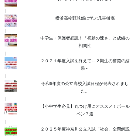
横浜高校野球部に学ぶ凡事徹底
中学生・保護者必読！「初動の速さ」と成績の
相関性
２０２１年度入試を終えて～２期生の奮闘の結
果～
令和6年度の公立高校入試日程が発表されまし
た。
【小中学生必見】丸つけ用にオススメ！ボール
ペン７選
２０２５年度神奈川公立入試「社会」全問解説