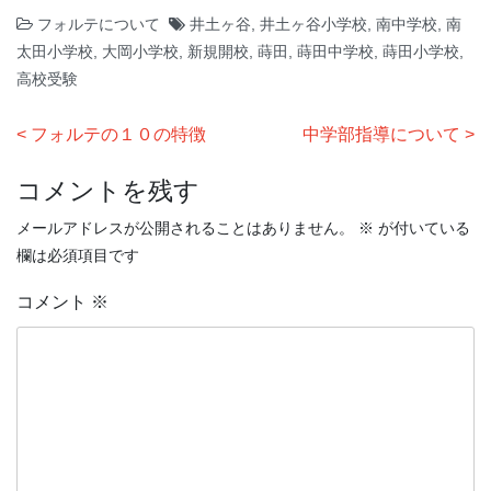
フォルテについて
井土ヶ谷
,
井土ヶ谷小学校
,
南中学校
,
南
太田小学校
,
大岡小学校
,
新規開校
,
蒔田
,
蒔田中学校
,
蒔田小学校
,
高校受験
投
フォルテの１０の特徴
中学部指導について
稿
コメントを残す
ナ
ビ
メールアドレスが公開されることはありません。
※
が付いている
欄は必須項目です
ゲ
ー
コメント
※
シ
ョ
ン