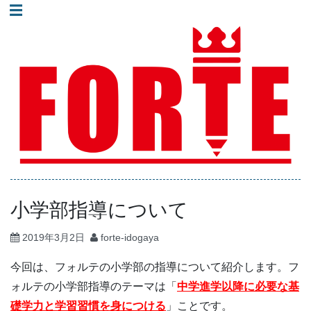
コ
☰
ン
進学塾フォルテ｜井土ヶ谷・蒔田・弘明寺地域で人気の少人
テ
数制集団授業の塾！
ン
ツ
へ
進学塾フォルテ｜横浜
ス
市南区井土ヶ谷・蒔
田・弘明寺地域の高校
キ
受験専門塾｜少人数制
ッ
集団授業
プ
小学部指導について
2019年3月2日
forte-idogaya
今回は、フォルテの小学部の指導について紹介します。フ
ォルテの小学部指導のテーマは「
中学進学以降に必要な基
礎学力と学習習慣を身につける
」ことです。