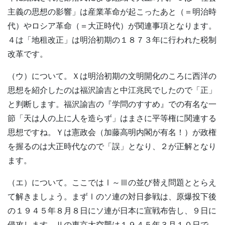
主義の思想の影響」は産業革命が起こったあと（＝明治時
代）やロシア革命（＝大正時代）が関連事項となります。
４は「地租改正」は明治初期の１８７３年に行われた税制
改革です。
（ウ）について。Ｘは明治初期の文明開化のころに西洋の
思想を紹介したのは福沢諭吉と中江兆民でしたので「正」
と判断します。福沢諭吉の『学問のすすめ』での有名な一
節「天は人の上に人を造らず」はまさに平等権に関連する
思想ですね。Ｙは憲政会（加藤高明内閣が有名！）が政権
を握るのは大正時代なので「誤」となり、２が正解となり
ます。
（エ）について。ここではⅠ～Ⅲの並び替え問題ととらえ
て解きましょう。まずⅠのソ連の対日参戦は、原爆投下後
の１９４５年８月８日にソ連が日本に宣戦布告し、９日に
侵攻します。Ⅱの東京大空襲は１９４５年３月１０日で