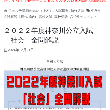
熱くする！｜各学年１２名までの少人数制対話型集団授業
フォルテ講師の思い（上村）
,
入試情報
,
勉強方法
中学生
,
入試解説
,
理社の勉強
,
高校入試
,
高校受験
2件のコメント
２０２２年度神奈川公立入試
「社会」全問解説
2024年12月21日