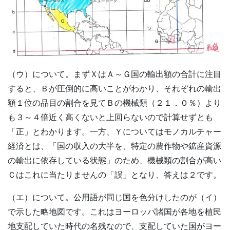
（ウ）について。まずＸはＡ～Ｇ国の輸出額の合計に注目
すると、Ｂが圧倒的に高いことがわかり、それぞれの輸出
額１位の品目の割合を見てＢの機械類（２１．０％）より
も３～４倍近く高くないと上回らないので計算せずとも
「正」とわかります。一方、Ｙについてはモノカルチャー
経済とは、「国の収入の大半を、特定の農作物や鉱産資源
の輸出に依存している状態」のため、機械類の割合が高い
Ｃはこれに当たりませんの「誤」となり、答えは２です。
（エ）について。公用語が同じ国を色分けしたのが（イ）
で示した略地図です。これはヨーロッパ諸国が各地を植民
地支配していた時代の名残なので、支配していた国がヨー