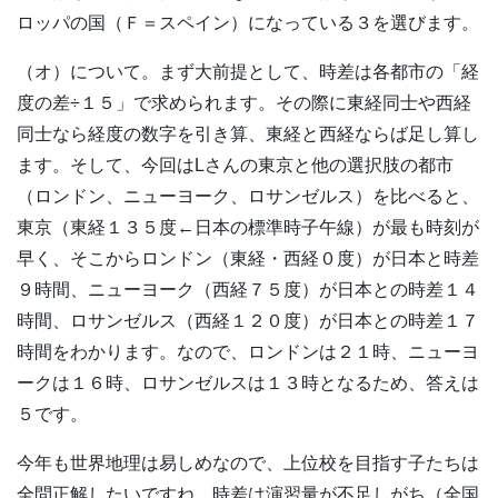
ロッパの国（Ｆ＝スペイン）になっている３を選びます。
（オ）について。まず大前提として、時差は各都市の「経
度の差÷１５」で求められます。その際に東経同士や西経
同士なら経度の数字を引き算、東経と西経ならば足し算し
ます。そして、今回はLさんの東京と他の選択肢の都市
（ロンドン、ニューヨーク、ロサンゼルス）を比べると、
東京（東経１３５度←日本の標準時子午線）が最も時刻が
早く、そこからロンドン（東経・西経０度）が日本と時差
９時間、ニューヨーク（西経７５度）が日本との時差１４
時間、ロサンゼルス（西経１２０度）が日本との時差１７
時間をわかります。なので、ロンドンは２１時、ニューヨ
ークは１６時、ロサンゼルスは１３時となるため、答えは
５です。
今年も世界地理は易しめなので、上位校を目指す子たちは
全問正解したいですね。時差は演習量が不足しがち（全国