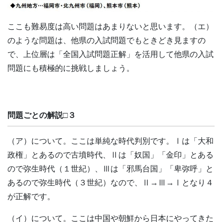
ここも難易度は高い問題はあまりないと思います。（エ）
のような問題は、他県の入試問題でもときどき見ますの
で、上位層は「全国入試問題正解」を活用して他県の入試
問題にも積極的に挑戦しましょう。
問題ごとの解説□３
（ア）について。ここは単純な時代判別です。Ⅰは「大和
政権」とあるので古墳時代、Ⅱは「奴国」「金印」とある
ので弥生時代（１世紀）、Ⅲは「邪馬台国」「卑弥呼」と
あるので弥生時代（３世紀）なので、Ⅱ→Ⅲ→Ⅰとなり４
が正解です。
（イ）について。ここは中国や朝鮮から日本にやってきた