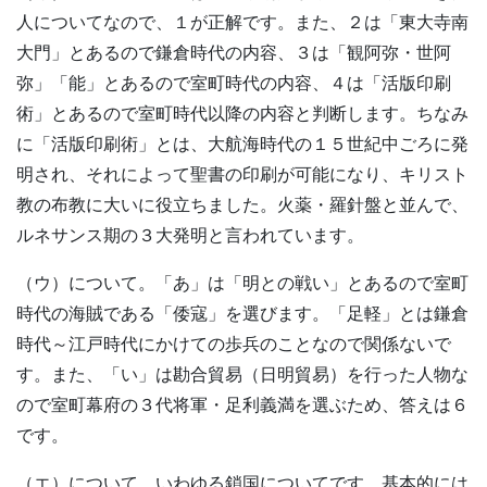
人についてなので、１が正解です。また、２は「東大寺南
大門」とあるので鎌倉時代の内容、３は「観阿弥・世阿
弥」「能」とあるので室町時代の内容、４は「活版印刷
術」とあるので室町時代以降の内容と判断します。ちなみ
に「活版印刷術」とは、大航海時代の１５世紀中ごろに発
明され、それによって聖書の印刷が可能になり、キリスト
教の布教に大いに役立ちました。火薬・羅針盤と並んで、
ルネサンス期の３大発明と言われています。
（ウ）について。「あ」は「明との戦い」とあるので室町
時代の海賊である「倭寇」を選びます。「足軽」とは鎌倉
時代～江戸時代にかけての歩兵のことなので関係ないで
す。また、「い」は勘合貿易（日明貿易）を行った人物な
ので室町幕府の３代将軍・足利義満を選ぶため、答えは６
です。
（エ）について。いわゆる鎖国についてです。基本的には