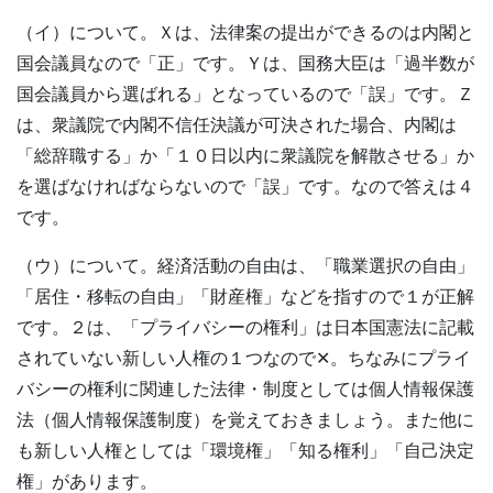
（イ）について。Ｘは、法律案の提出ができるのは内閣と
国会議員なので「正」です。Ｙは、国務大臣は「過半数が
国会議員から選ばれる」となっているので「誤」です。Ｚ
は、衆議院で内閣不信任決議が可決された場合、内閣は
「総辞職する」か「１０日以内に衆議院を解散させる」か
を選ばなければならないので「誤」です。なので答えは４
です。
（ウ）について。経済活動の自由は、「職業選択の自由」
「居住・移転の自由」「財産権」などを指すので１が正解
です。２は、「プライバシーの権利」は日本国憲法に記載
されていない新しい人権の１つなので✕。ちなみにプライ
バシーの権利に関連した法律・制度としては個人情報保護
法（個人情報保護制度）を覚えておきましょう。また他に
も新しい人権としては「環境権」「知る権利」「自己決定
権」があります。