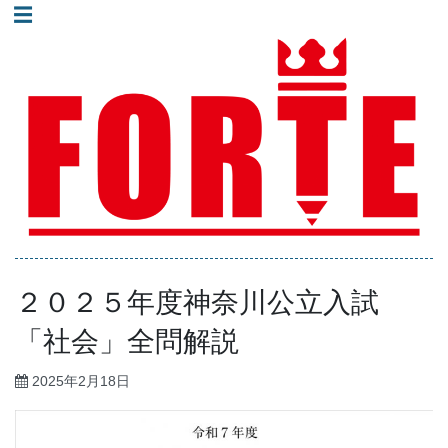
コ
☰
ン
進学塾フォルテ｜井土ヶ谷・蒔田・弘明寺地域で人気の少人
テ
数制集団授業の塾！
ン
ツ
へ
進学塾フォルテ｜横浜
ス
市南区井土ヶ谷・蒔
田・弘明寺地域の高校
キ
受験専門塾｜少人数制
ッ
集団授業
プ
ブ
２０２５年度神奈川公立入試
ロ
「社会」全問解説
グ
2025年2月18日