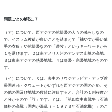
問題ごとの解説□７
（ア）について。西アジアの乾燥帯の人々の暮らしなの
で、イスラム教徒が多いことを踏まえて「袖や丈が長い薄
手の衣服」や乾燥帯なので「遊牧」というキーワードから
１を選びます。２は南アメリカ州のアンデス山脈の高地、
３は東南アジアの熱帯地域、４は冷帯・寒帯地域のもので
す。
（イ）について。Ｘは、表中のサウジアラビア・アラブ首
長国連邦・クウェートがいずれも西アジアの国のため、そ
の他の国及び地域の数値に注目すると、合計の１割程度だ
と分かるので「誤」です。Ｙは、「第四次中東戦争→石油
価格の高騰→国内が混乱（＝１９７３年石油危機）」のこ