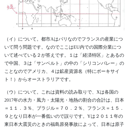
（イ）について。都市Aはパリなのでフランスの産業につ
いて問う問題です。なのでここはEU内での国際分業につ
いて述べている２が答えです。１は「経済特区」とあるの
で中国、３は「サンベルト」の中の「シリコンバレー」の
ことなのでアメリカ、４は鉱産資源名（特にボーキサイ
ト！）からオーストラリアです。
（ウ）について。これは資料の読み取りで、Xは各国の
2017年の水力・風力・太陽光・地熱の割合の合計は、日本
＝１１．３％、ブラジル＝７０．２％、フランス＝１５．
９となり日本が一番低いので誤りです。Yは２０１１年の
東日本大震災のときの福島原発事故によって、日本は原子