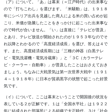
（ア）について。「あ」は幕末（＝江戸時代）の出来事な
ので「打ちこわし」を選びます。「米騒動」は、１９１８
年にシベリア出兵を見越した商人による米の買い占めが起
こり、米価が急騰したことをきっかけに起こった出来事な
ので時代が合いません。「い」は直後に「テレビが普及」
とあり、テレビ放送が開始されたのが１９５３年なのでそ
れ以降とわかるので「高度経済成長」を選び、答えは４で
す。また、高度経済成長期には「三種の神器（白黒テレ
ビ・電気洗濯機・電気冷蔵庫）」と「３C（カラーテレ
ビ・クーラー・自動車）」が普及したことはおさえておき
ましょう。ちなみに大戦景気は第一次世界大戦中（１９１
４～１９１８年）に日本が貿易黒字の状態で起こった好景
気です。
（イ）について。ここは幕末ということで開国後の状況を
表している２が正解です。１は「全国水平社」は１９２２
年に結成された部落民による組織で大正時代。３は「社会