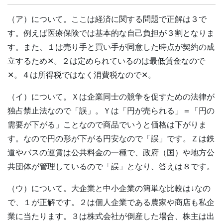
（ア）について。ここは経済に関する問題で正解は３で
す。例えば医療保険では基本的な自己負担が３割となりま
す。また、１は売り手と買い手が同意した時点が契約の成
立するため✕。２は定められているのは最低賃金なので
✕。４は所得税ではなく消費税なので✕。
（イ）について。Ｘは企業同士の競争を促すための法律が
独占禁止法なので「誤」。Ｙは「円が売られる」＝「円の
需要が下がる」ことなので商品でいうと価格は下がりま
す。なので円の形が下がる円安なので「誤」です。Ｚは鉄
道やバスの運賃は公共料金の一種で、政府（国）や地方公
共団体が管理しているので「誤」となり、答えは８です。
（ウ）について。大企業と中小企業の簡単な比較は↓なの
で、１が正解です。２は個人企業である農家や商店も私企
業に当たります。３は株式会社が倒産した場合、株主は出