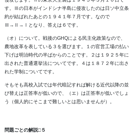
す。Ⅲの日本がインドシナ半島に侵攻したのは日ソ中立条
約が結ばれたあとの１９４１年７月です。なので
Ⅲ→Ⅱ→Ⅰとなり、答えは６です。
（オ）について。戦後のGHQによる民主化政策なので、
農地改革を表している３を選びます。１の官営工場の払い
下げは明治時代の半ばからのことです。２は１９２５年に
出された普通選挙法についてです。４は１８７２年に出さ
れた学制についてです。
そもそも高校入試では年代暗記すれば解ける近代以降の並
び替えは正答率が低いので、（エ）は正答率が低いでしょ
う（個人的にそこまで難しいとは思いませんが）。
問題ごとの解説□５