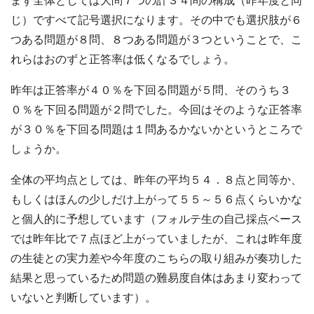
まず全体としては大問７つの計３４問の構成（昨年度と同
じ）ですべて記号選択になります。その中でも選択肢が６
つある問題が８問、８つある問題が３つということで、こ
れらはおのずと正答率は低くなるでしょう。
昨年は正答率が４０％を下回る問題が５問、そのうち３
０％を下回る問題が２問でした。今回はそのような正答率
が３０％を下回る問題は１問あるかないかというところで
しょうか。
全体の平均点としては、昨年の平均５４．８点と同等か、
もしくはほんの少しだけ上がって５５～５６点くらいかな
と個人的に予想しています（フォルテ生の自己採点ベース
では昨年比で７点ほど上がっていましたが、これは昨年度
の生徒との実力差や今年度のこちらの取り組みが奏功した
結果と思っているため問題の難易度自体はあまり変わって
いないと判断しています）。