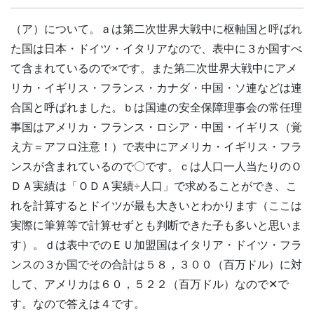
（ア）について。ａは第二次世界大戦中に枢軸国と呼ばれ
た国は日本・ドイツ・イタリアなので、表中に３か国すべ
て含まれているので×です。また第二次世界大戦中にアメ
リカ・イギリス・フランス・カナダ・中国・ソ連などは連
合国と呼ばれました。ｂは国連の安全保障理事会の常任理
事国はアメリカ・フランス・ロシア・中国・イギリス（覚
え方＝アフロ注意！）で表中にアメリカ・イギリス・フラ
ンスが含まれているので〇です。ｃは人口一人当たりのＯ
ＤＡ実績は「ＯＤＡ実績÷人口」で求めることができ、こ
れを計算するとドイツが最も大きいとわかります（ここは
実際に筆算等で計算せずとも判断できた子も多いと思いま
す）。ｄは表中でのＥＵ加盟国はイタリア・ドイツ・フラ
ンスの３か国でその合計は５８，３００（百万ドル）に対
して、アメリカは６０，５２２（百万ドル）なので✕で
す。なので答えは４です。