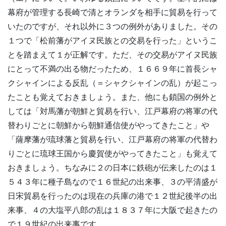
幕府が管理する長崎で清とオランダを相手に貿易を行って
いたのですが、それ以外に３つの例外がありました。その
１つで「松前藩がアイヌ民族との交易を行った」というこ
とを踏まえて１が正解です。ただ、その交易がアイヌ民族
にとって不満の出る物だったため、１６６９年に首長シャ
クシャインによる反乱（＝シャクシャインの乱）が起こっ
たことも覚えておきましょう。また、他にも鎖国の例外と
しては「対馬藩が朝鮮と貿易を行い、江戸幕府の将軍の代
替わりごとに朝鮮から朝鮮通信使がやってきたこと」や
「薩摩藩が琉球藩と貿易を行い、江戸幕府の将軍の代替わ
りごとに琉球王国から慶賀使がやってきたこと」も覚えて
おきましょう。ちなみに２の日本に鉄砲が伝来したのは１
５４３年に種子島なので１６世紀の出来事、３の平清盛が
日宋貿易を行ったのは現在の兵庫の港で１２世紀後半の出
来事、４の大塩平八郎の乱は１８３７年に大阪で起きたの
で１９世紀の出来事です。