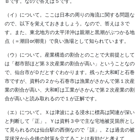
Ｂです。なので答えは５です。
（イ）について。ここは日本の周りの海流に関する問題な
ので、以下を覚えておきましょう。なので、答えは３で
す。また、東北地方の太平洋沖は親潮と黒潮がぶつかる地
点（＝潮目or潮境）で良い漁場として知られています。
（ウ）について。産業構造の割合とのことで大前提として
は「都市部ほど第３次産業の割合が高い」ということなの
で、仙台市がＤだとすぐわかります。残った大和町と石巻
市ですが、資料の２から石巻市は漁業がさかんで第１次産
業の割合が高い、大和町は工業がさかんで第２次産業の割
合が高いと読み取れるので１が正解です。
（エ）について。Ｘは津波による浸水に標高は関連が深い
と判断して「正」。Ｙは資料３中で主な宅地被災箇所とし
て見られるのは仙台駅の西側なので「誤」。Ｚは過去の被
災状況から今後の対策を立てることは有効だと考えて