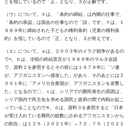
とを指しているので「正」となり、３が正解です。
（ウ）について。Ｘは、「条約の締結」は内閣の仕事で、
「条約の承認」は国会の仕事なので「誤」です。Ｙは、１
９８９年に締結された子どもの権利条約（児童の権利条
約）を指しているので「正」となり、３が答えです。
（エ）について。ａは、２００３年のイラク戦争があるの
で×。ｂは、冷戦の終結宣言が１９８９年のマルタ会談
で、資料２を参照するとその前には１９７９年に「ソ連
が、アフガニスタンへ侵攻した」があり、そのあとには２
００１年に「アメリカ合衆国が、アフガニスタンを攻撃し
た」となるので〇。ｃは、シリアでの難民発生の原因は、
シリア国内で民主化を求める国民と政府の間で内戦が起こ
っていることなので✕。ｄは、資料３を参照すると「日本
が受け入れている難民の総数に占めるアフガニスタンから
の割合」は１２％（２０２１年）→７２．７％（２０２２